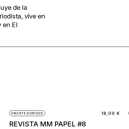
uye de la
iodista, vive en
 en El
€
18,00
€
UNCATEGORIZED
REVISTA MM PAPEL #8